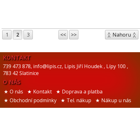
1
2
3
<<
>>
Nahoru
KONTAKT
739 473 878
,
info@lipis.cz
,
Lipis Jiří Houdek
,
Lípy 100
,
783 42 Slatinice
O NÁS
O nás
Kontakt
Doprava a platba
Obchodní podmínky
Tel. nákup
Nákup u nás