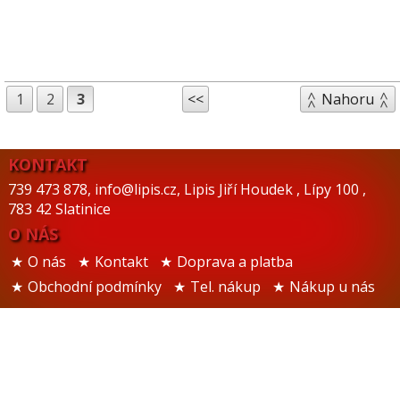
1
2
3
<<
Nahoru
KONTAKT
739 473 878
,
info@lipis.cz
,
Lipis Jiří Houdek
,
Lípy 100
,
783 42 Slatinice
O NÁS
O nás
Kontakt
Doprava a platba
Obchodní podmínky
Tel. nákup
Nákup u nás