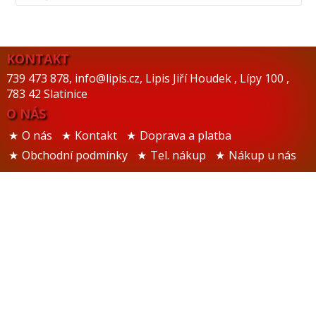
KONTAKT
739 473 878
,
info@lipis.cz
,
Lipis Jiří Houdek
,
Lípy 100
,
783 42 Slatinice
O NÁS
O nás
Kontakt
Doprava a platba
Obchodní podmínky
Tel. nákup
Nákup u nás