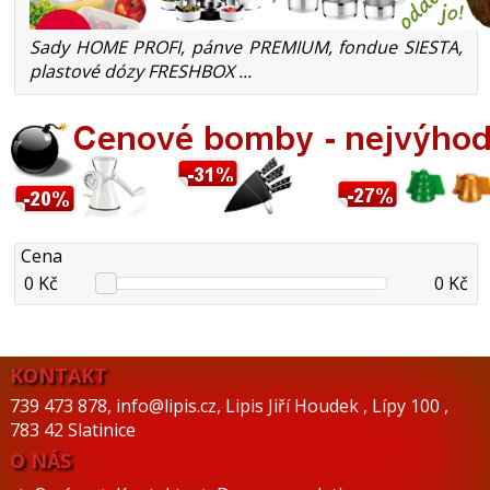
Sady HOME PROFI, pánve PREMIUM, fondue SIESTA,
plastové dózy FRESHBOX ...
Cena
0 Kč
0 Kč
KONTAKT
739 473 878
,
info@lipis.cz
,
Lipis Jiří Houdek
,
Lípy 100
,
783 42 Slatinice
O NÁS