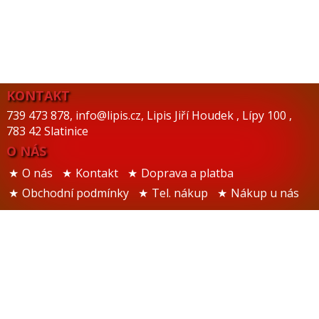
KONTAKT
739 473 878
,
info@lipis.cz
,
Lipis Jiří Houdek
,
Lípy 100
,
783 42 Slatinice
O NÁS
O nás
Kontakt
Doprava a platba
Obchodní podmínky
Tel. nákup
Nákup u nás