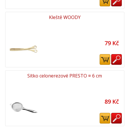
Kleště WOODY
79 Kč
Sítko celonerezové PRESTO ¤ 6 cm
89 Kč