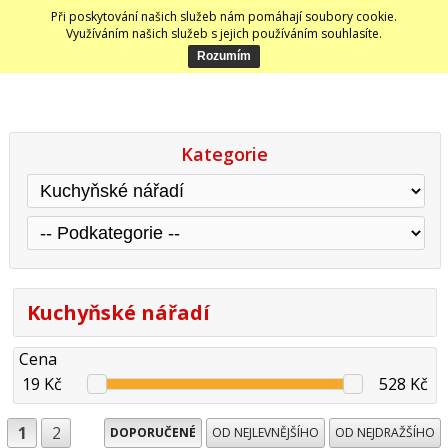
Při poskytování našich služeb nám pomáhají soubory cookie.
Využíváním našich služeb s jejich používáním souhlasíte.
Kategorie
Kuchyňské nářadí
Cena
19 Kč
528 Kč
1
2
DOPORUČENÉ
OD NEJLEVNĚJŠÍHO
OD NEJDRAŽŠÍHO