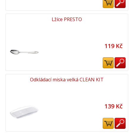
Lžíce PRESTO
119 Kč
Odkládací miska velká CLEAN KIT
139 Kč