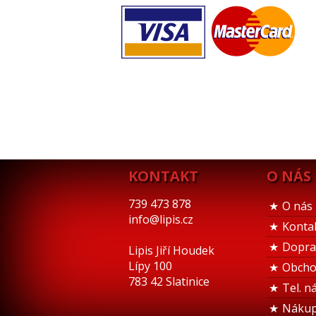
KONTAKT
O NÁS
739 473 878
O nás
info@lipis.cz
Konta
Dopra
Lipis Jiří Houdek
Lípy 100
Obcho
783 42 Slatinice
Tel. n
Nákup