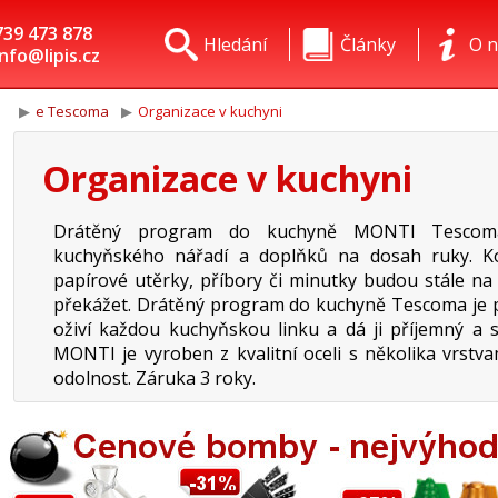
739 473 878
Hledání
Články
O n
info@lipis.cz
e Tescoma
Organizace v kuchyni
Organizace v kuchyni
Drátěný program do kuchyně MONTI Tescoma
kuchyňského nářadí a doplňků na dosah ruky. Koř
papírové utěrky, příbory či minutky budou stále na
překážet. Drátěný program do kuchyně Tescoma je pr
oživí každou kuchyňskou linku a dá ji příjemný a
MONTI je vyroben z kvalitní oceli s několika vrstv
odolnost. Záruka 3 roky.