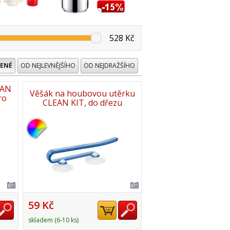
528 Kč
ENÉ
OD NEJLEVNĚJŠÍHO
OD NEJDRAŽŠÍHO
EAN
Věšák na houbovou utěrku
ro
CLEAN KIT, do dřezu
59 Kč
skladem (6-10 ks)