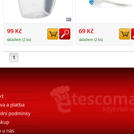
99 Kč
69 Kč
skladem (2 ks)
skladem (2 ks)
1
kt
va a platba
dní podmínky
ákup
 u nás