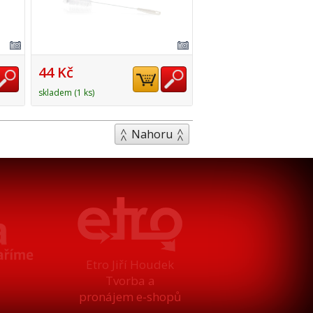
44 Kč
skladem (1 ks)
Nahoru
Etro Jiří Houdek
Tvorba a
pronájem e-shopů