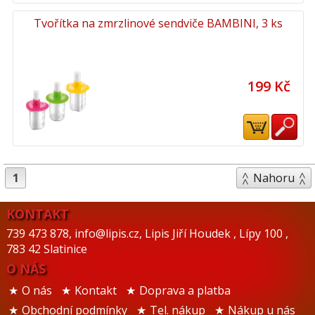
Tvořítka na zmrzlinové sendviče BAMBINI, 3 ks
199 Kč
1
Nahoru
KONTAKT
739 473 878
,
info@lipis.cz
,
Lipis Jiří Houdek
,
Lípy 100
,
783 42 Slatinice
O NÁS
O nás
Kontakt
Doprava a platba
Obchodní podmínky
Tel. nákup
Nákup u nás