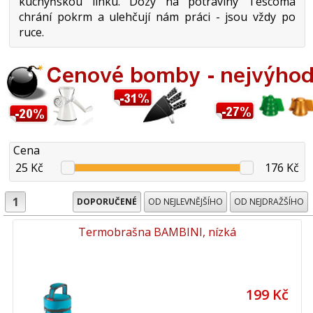
kuchyňskou linku. Dózy na potraviny Tescoma
chrání pokrm a ulehčují nám práci - jsou vždy po
ruce.
Cena
25 Kč
176 Kč
1
DOPORUČENÉ
OD NEJLEVNĚJŠÍHO
OD NEJDRAŽŠÍHO
Termobrašna BAMBINI, nízká
199 Kč