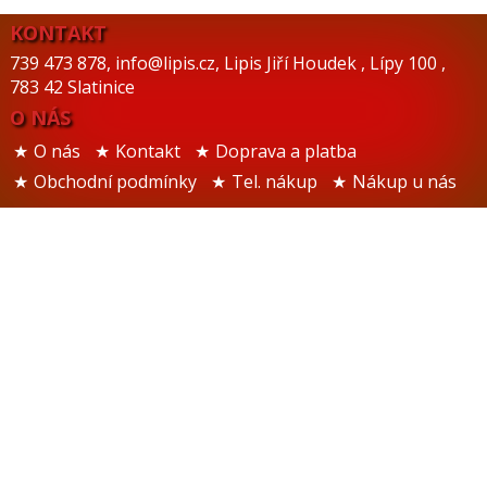
KONTAKT
739 473 878
,
info@lipis.cz
,
Lipis Jiří Houdek
,
Lípy 100
,
783 42 Slatinice
O NÁS
O nás
Kontakt
Doprava a platba
Obchodní podmínky
Tel. nákup
Nákup u nás