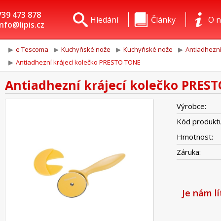
739 473 878
Hledání
Články
O n
info@lipis.cz
e Tescoma
Kuchyňské nože
Kuchyňské nože
Antiadhezní
Antiadhezní krájecí kolečko PRESTO TONE
Antiadhezní krájecí kolečko PRES
Výrobce:
Kód produktu
Hmotnost:
Záruka:
Je nám l