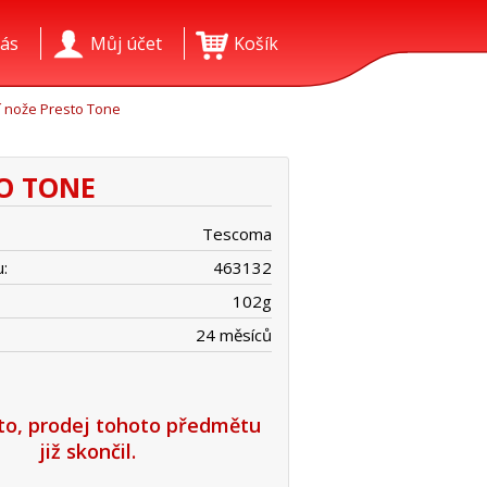
ás
Můj účet
Košík
 nože Presto Tone
TO TONE
Tescoma
:
463132
102
g
24 měsíců
íto, prodej tohoto předmětu
již skončil.