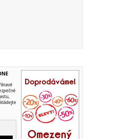
TONE
řilnavé
bezpečné
astu,
kládejte