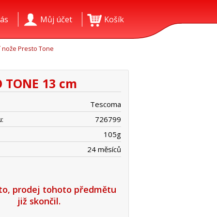
ás
Můj účet
Košík
 nože Presto Tone
O TONE 13 cm
Tescoma
:
726799
105
g
24 měsíců
íto, prodej tohoto předmětu
již skončil.