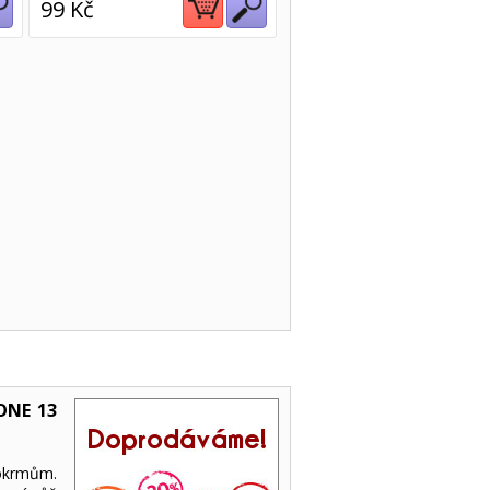
99 Kč
ONE 13
okrmům.