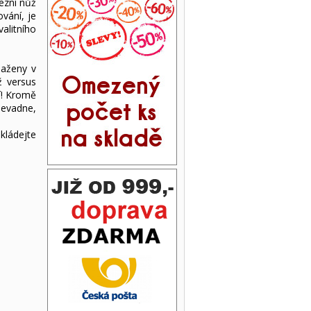
hezní nůž
vání, je
alitního
saženy v
ž versus
í! Kromě
evadne,
kládejte