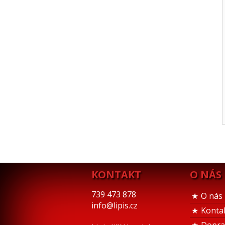
KONTAKT
O NÁS
739 473 878
O nás
info@lipis.cz
Konta