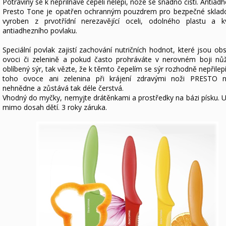
Potraviny se k nepřilnavé čepeli nelepí, nože se snadno čistí. Antiad
Presto Tone je opatřen ochranným pouzdrem pro bezpečné sklado
vyroben z prvotřídní nerezavějící oceli, odolného plastu a kv
antiadhezního povlaku.
Speciální povlak zajistí zachování nutričních hodnot, které jsou ob
ovoci či zelenině a pokud často prohráváte v nerovném boji nů
oblíbený sýr, tak vězte, že k těmto čepelím se sýr rozhodně nepřilep
toho ovoce ani zelenina při krájení zdravými noži PRESTO n
nehnědne a zůstává tak déle čerstvá.
Vhodný do myčky, nemyjte drátěnkami a prostředky na bázi písku. U
mimo dosah dětí. 3 roky záruka.