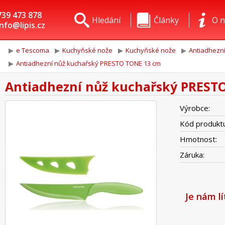
739 473 878
Hledání
Články
O n
info@lipis.cz
e Tescoma
Kuchyňské nože
Kuchyňské nože
Antiadhezní
Antiadhezní nůž kuchařský PRESTO TONE 13 cm
Antiadhezní nůž kuchařský PREST
Výrobce:
Kód produktu
Hmotnost:
Záruka:
Je nám l