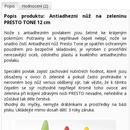
Popis
Hodnocení (2)
Popis produktu: Antiadhezní nůž na zeleninu
PRESTO TONE 12 cm
Nože s antiadhezním povlakem jsou šetrné ke krájeným
pokrmům. Potraviny se k nepřilnavé čepeli nelepí, nože se
snadno čistí. Antiadhezní nůž Presto Tone je opatřen ochranným
pouzdrem pro bezpečné skladování, je vyroben z prvotřídní
nerezavějící oceli, odolného plastu a kvalitního antiadhezního
povlaku.
Speciální povlak zajistí zachování nutričních hodnot, které jsou
obsaženy v ovoci či zelenině a pokud často prohráváte v
nerovném boji nůž versus oblíbený sýr, tak vězte, že k těmto
čepelím se sýr rozhodně nepřilepí! Kromě toho ovoce ani
zelenina při krájení zdravými noži PRESTO nevadne, nehnědne a
zůstává tak déle čerstvá.
Vhodný do myčky, nemyjte drátěnkami a prostředky na bázi
písku. Ukládejte mimo dosah dětí. 3 roky záruka.