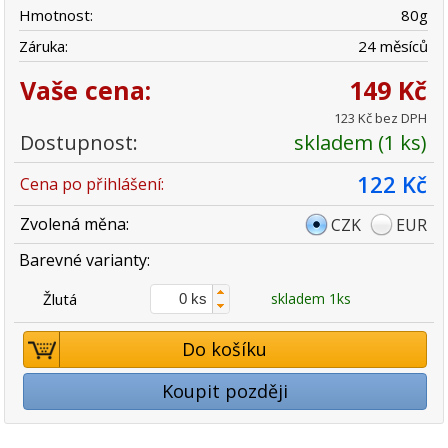
Hmotnost:
80
g
Záruka:
24 měsíců
Vaše cena:
149 Kč
123 Kč bez DPH
Dostupnost:
skladem (1 ks)
122 Kč
Cena po přihlášení:
Zvolená měna:
CZK
EUR
Barevné varianty:
Žlutá
skladem 1ks
Do košíku
Koupit později