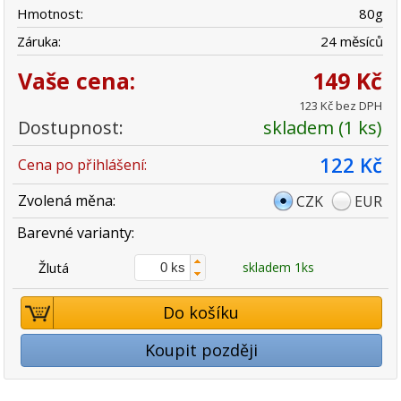
Hmotnost:
80
g
Záruka:
24 měsíců
Vaše cena:
149 Kč
123 Kč bez DPH
Dostupnost:
skladem (1 ks)
122 Kč
Cena po přihlášení:
Zvolená měna:
CZK
EUR
Barevné varianty:
Žlutá
skladem 1ks
Do košíku
Koupit později