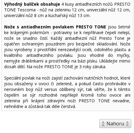
Výhodný balíček obsahuje
4 kusy antiadhezních nožů PRESTO
TONE Tescoma - nůž na zeleninu 12 cm, univerzální nůž 12 cm,
univerzální nůž 8 cm a kuchařský nůž 13 cm.
Nože s antiadhezním povlakem PRESTO TONE
jsou šetrné
ke krájeným pokrmům - potraviny se k nepřilnavé čepeli nelepí,
nože se snadno čistí. Každý antiadhezní nůž Presto Tone je
opatřen ochranným pouzdrem pro bezpečné skladování. Nože
jsou vyrobeny z prvotřídní nerezavějící oceli, odolného plastu a
kvalitního antiadhezního povlaku. Jsou vhodné do myčky,
nemyjte drátěnkami a prostředky na bázi písku. Ukládejte mimo
dosah dětí. Na nože PRESTO TONE je 3 roky záruka.
Speciální povlak na noži zajistí zachování nutričních hodnot, které
jsou obsaženy v ovoci či zelenině, a pokud často prohráváte v
nerovném boji nůž versus oblíbený sýr, tak věřte, že k těmto
čepelím se sýr rozhodně nepřilepí! Kromě toho ovoce ani
zelenina při krájení zdravými noži PRESTO TONE nevadne,
nehnědne a zůstává tak déle čerstvá.
Nahoru