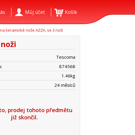
ás
Můj účet
Košík
 na keramické nože AZZA, se 3 noži
 noži
Tescoma
:
874568
1.46
kg
24 měsíců
íto, prodej tohoto předmětu
již skončil.