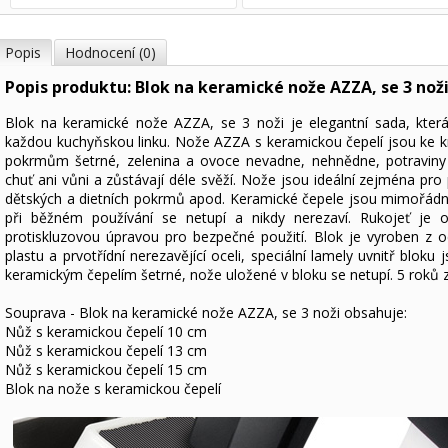
Popis
Hodnocení (0)
Popis produktu: Blok na keramické nože AZZA, se 3 nož
Blok na keramické nože AZZA, se 3 noži je elegantní sada, kter
každou kuchyňskou linku. Nože AZZA s keramickou čepelí jsou ke 
pokrmům šetrné, zelenina a ovoce nevadne, nehnědne, potravin
chuť ani vůni a zůstávají déle svěží. Nože jsou ideální zejména pro 
dětských a dietních pokrmů apod. Keramické čepele jsou mimořádn
při běžném používání se netupí a nikdy nerezaví. Rukojeť je 
protiskluzovou úpravou pro bezpečné použití. Blok je vyroben z 
plastu a prvotřídní nerezavějící oceli, speciální lamely uvnitř bloku 
keramickým čepelím šetrné, nože uložené v bloku se netupí. 5 roků 
Souprava - Blok na keramické nože AZZA, se 3 noži obsahuje:
Nůž s keramickou čepelí 10 cm
Nůž s keramickou čepelí 13 cm
Nůž s keramickou čepelí 15 cm
Blok na nože s keramickou čepelí