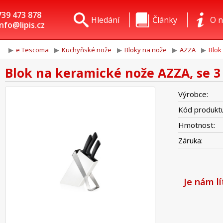
739 473 878
Hledání
Články
O n
info@lipis.cz
e Tescoma
Kuchyňské nože
Bloky na nože
AZZA
Blok
Blok na keramické nože AZZA, se 3
Výrobce:
Kód produktu
Hmotnost:
Záruka:
Je nám l