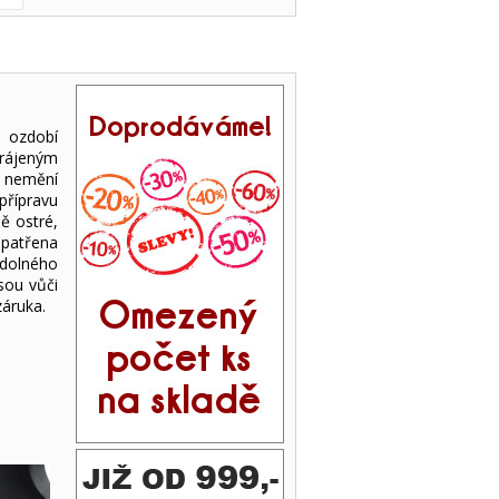
i
á ozdobí
krájeným
y nemění
přípravu
ě ostré,
opatřena
odolného
jsou vůči
záruka.