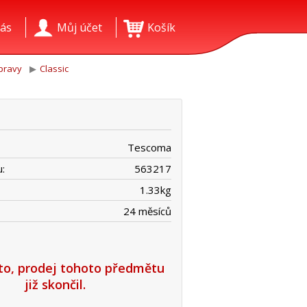
ás
Můj účet
Košík
pravy
Classic
Tescoma
:
563217
1.33
kg
24 měsíců
íto, prodej tohoto předmětu
již skončil.