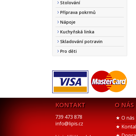
Stolování
Příprava pokrmů
Nápoje
Kuchyňská linka
Skladování potravin
Pro děti
KONTAKT
O NÁS
739 473 878
O nás
info@lipis.cz
Konta
Dopra