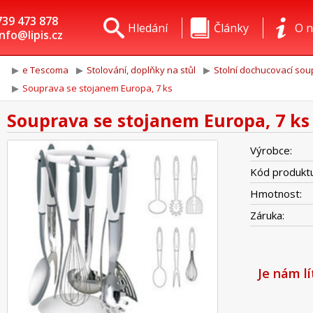
739 473 878
Hledání
Články
O n
info@lipis.cz
e Tescoma
Stolování, doplňky na stůl
Stolní dochucovací sou
Souprava se stojanem Europa, 7 ks
Souprava se stojanem Europa, 7 ks
Výrobce:
Kód produktu
Hmotnost:
Záruka:
Je nám l