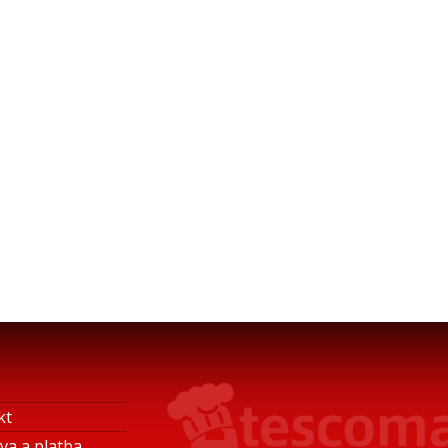
kt
va a platba