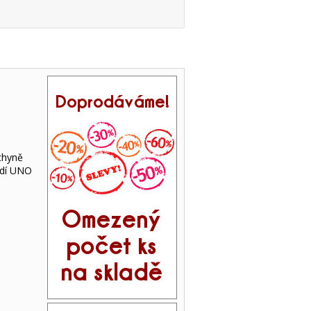
chyně
adí UNO