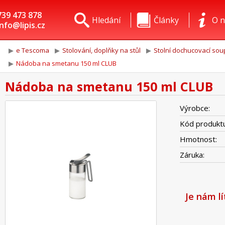
739 473 878
Hledání
Články
O n
info@lipis.cz
e Tescoma
Stolování, doplňky na stůl
Stolní dochucovací sou
Nádoba na smetanu 150 ml CLUB
Nádoba na smetanu 150 ml CLUB
Výrobce:
Kód produktu
Hmotnost:
Záruka:
Je nám l