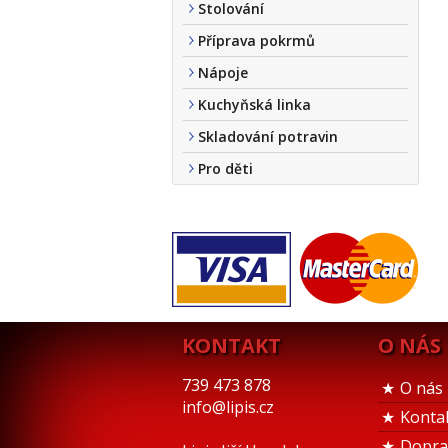
Stolování
Příprava pokrmů
Nápoje
Kuchyňská linka
Skladování potravin
Pro děti
KONTAKT
O NÁS
739 473 878
O nás
info@lipis.cz
Konta
Dopra