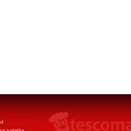
kt
va a platba