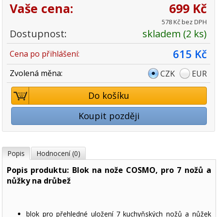
Vaše cena:
699 Kč
578 Kč bez DPH
Dostupnost:
skladem (2 ks)
615 Kč
Cena po přihlášení:
Zvolená měna:
CZK
EUR
Do košíku
Koupit později
Popis
Hodnocení (0)
Popis produktu: Blok na nože COSMO, pro 7 nožů a
nůžky na drůbež
blok pro přehledné uložení 7 kuchyňských nožů a nůžek