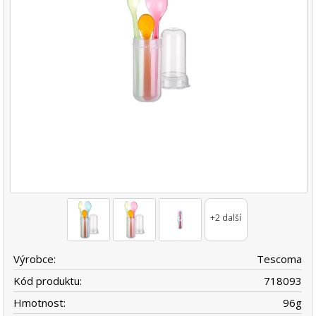
+2 další
Výrobce:
Tescoma
Kód produktu:
718093
Hmotnost:
96
g