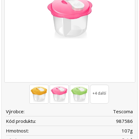
+4 další
Výrobce:
Tescoma
Kód produktu:
987586
Hmotnost:
107
g