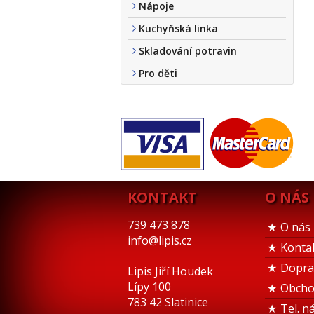
Nápoje
Kuchyňská linka
Skladování potravin
Pro děti
KONTAKT
O NÁS
739 473 878
O nás
info@lipis.cz
Konta
Dopra
Lipis Jiří Houdek
Lípy 100
Obcho
783 42 Slatinice
Tel. n