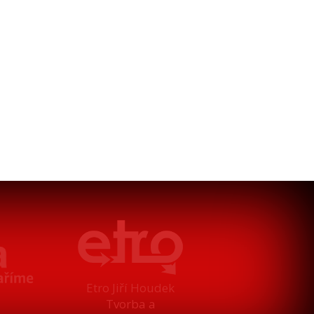
Etro Jiří Houdek
Tvorba a