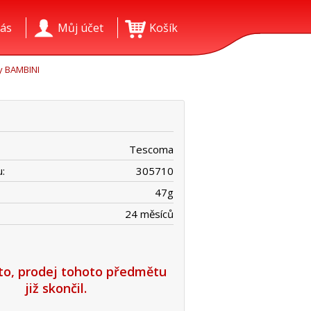
ás
Můj účet
Košík
y BAMBINI
Tescoma
:
305710
47
g
24 měsíců
íto, prodej tohoto předmětu
již skončil.