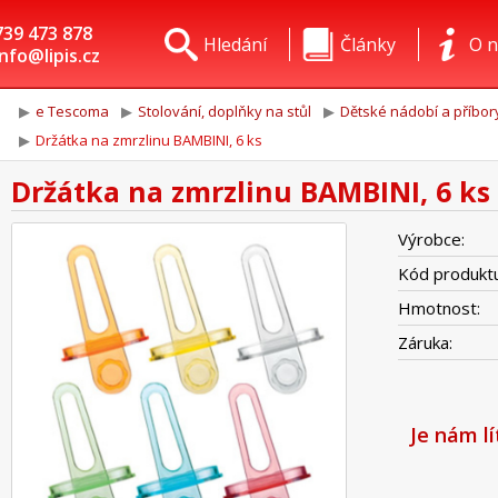
739 473 878
Hledání
Články
O n
info@lipis.cz
e Tescoma
Stolování, doplňky na stůl
Dětské nádobí a příbor
Držátka na zmrzlinu BAMBINI, 6 ks
Držátka na zmrzlinu BAMBINI, 6 ks
Výrobce:
Kód produktu
Hmotnost:
Záruka:
Je nám l