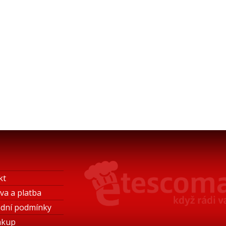
kt
va a platba
dní podmínky
ákup