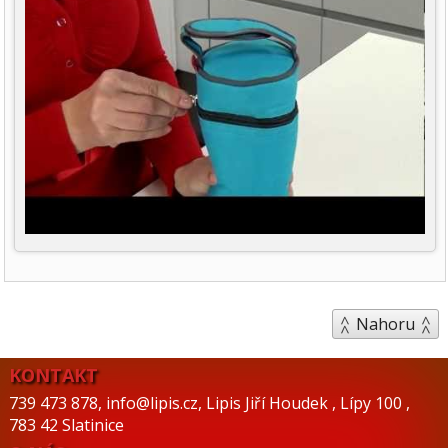
Nahoru
KONTAKT
739 473 878
,
info@lipis.cz
,
Lipis Jiří Houdek
,
Lípy 100
,
783 42 Slatinice