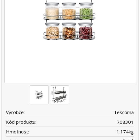
Výrobce:
Tescoma
Kód produktu:
708301
Hmotnost:
1.174
kg