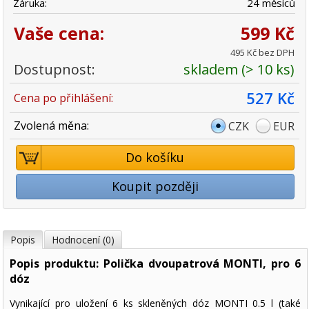
Záruka:
24 měsíců
Vaše cena:
599 Kč
495 Kč bez DPH
Dostupnost:
skladem (> 10 ks)
527 Kč
Cena po přihlášení:
Zvolená měna:
CZK
EUR
Do košíku
Koupit později
Popis
Hodnocení (0)
Popis produktu: Polička dvoupatrová MONTI, pro 6
dóz
Vynikající pro uložení 6 ks skleněných dóz MONTI 0.5 l (také