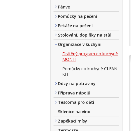
Pánve
Pomůcky na pečení
Pekáče na pečení
Stolování, doplňky na stůl
Organizace v kuchyni
Drátěný program do kuchyně
MONTI
Pomůcky do kuchyně CLEAN
KIT
Dózy na potraviny
Příprava nápojů
Tescoma pro děti
Sklenice na víno
Zapékací mísy
Termosky