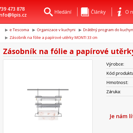
739 473 878
Hledání
Články
O n
info@lipis.cz
e Tescoma
Organizace v kuchyni
Drátěný program do kuchy
Zásobník na fólie a papírové utěrky MONTI 33 cm
Zásobník na fólie a papírové utěr
Výrobce:
Kód produktu
Hmotnost:
Záruka:
Je nám l