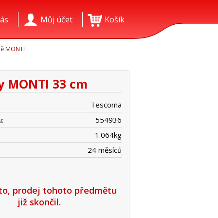
ás
Můj účet
Košík
ně MONTI
ky MONTI 33 cm
Tescoma
:
554936
1.064
kg
24 měsíců
íto, prodej tohoto předmětu
již skončil.