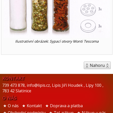
Ilustrativní obrázek: Sypací otvory Monti Tescoma
Nahoru
KONTAKT
739 473 878
,
info@lipis.cz
,
Lipis Jiří Houdek
,
Lípy 100
,
783 42 Slatinice
O NÁS
O nás
Kontakt
Doprava a platba
Obchodní podmínky
Tel. nákup
Nákup u nás