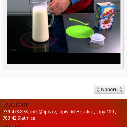
Nahoru
KONTAKT
739 473 878
,
info@lipis.cz
,
Lipis Jiří Houdek
,
Lípy 100
,
783 42 Slatinice
O NÁS