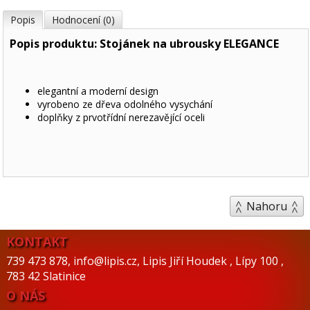
Popis
Hodnocení (0)
Popis produktu: Stojánek na ubrousky ELEGANCE
elegantní a moderní design
vyrobeno ze dřeva odolného vysychání
doplňky z prvotřídní nerezavějící oceli
Nahoru
KONTAKT
739 473 878
,
info@lipis.cz
,
Lipis Jiří Houdek
,
Lípy 100
,
783 42 Slatinice
O NÁS