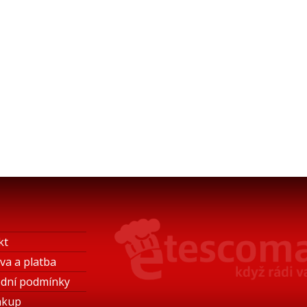
kt
va a platba
dní podmínky
ákup