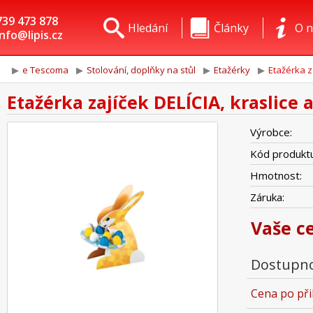
739 473 878
Hledání
Články
O n
info@lipis.cz
e Tescoma
Stolování, doplňky na stůl
Etažérky
Etažérka z
Etažérka zajíček DELÍCIA, kraslice 
Výrobce:
Kód produktu
Hmotnost:
Záruka:
Vaše c
Dostupno
Cena po při