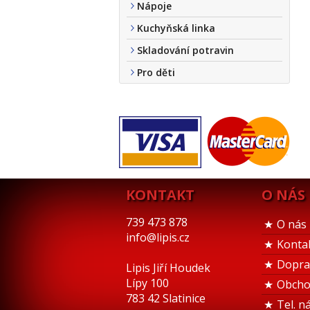
Nápoje
Kuchyňská linka
Skladování potravin
Pro děti
KONTAKT
O NÁS
739 473 878
O nás
info@lipis.cz
Konta
Dopra
Lipis Jiří Houdek
Lípy 100
Obcho
783 42 Slatinice
Tel. n