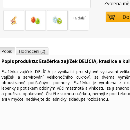
Zvolená mě
Do
+6 další
Popis
Hodnocení (2)
Popis produktu: Etažérka zajíček DELÍCIA, kraslice a ku
Etažérka zajíček DELÍCIA je vynikající pro stylové vystavení velik
vajíček a servírování velikonočního cukroví, se dvěma vyměn
oboustranně potištěnými podnosy. Etažérka je vyrobena z ext
lepenky s potiskem odolným vůči mastnotě a vlhkosti, lze ji snadno 
a používat opakovaně. Čistěte suchou utěrkou, nemyjte pod tekou
ani v myčce, nedávejte do ledničky, skladujte rozloženou.