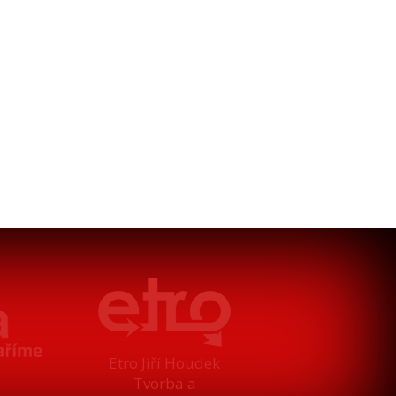
Etro Jiří Houdek
Tvorba a