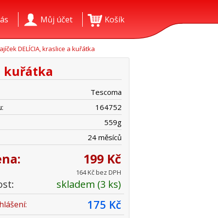
ás
Můj účet
Košík
ajíček DELÍCIA, kraslice a kuřátka
a kuřátka
Tescoma
:
164752
559
g
24 měsíců
ena:
199 Kč
164 Kč bez DPH
st:
skladem (3 ks)
175 Kč
hlášení: