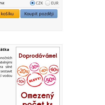
na:
CZK
EUR
 košíku
Koupit později
řátka
onočních
itelnými
ra silné
sestavit
cí vodou