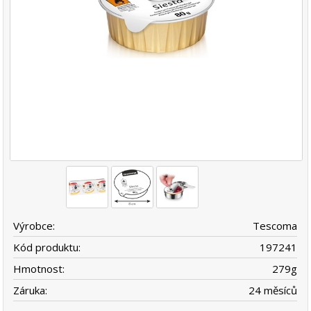
Výrobce:
Tescoma
Kód produktu:
197241
Hmotnost:
279
g
Záruka:
24 měsíců