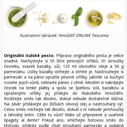
Ilustrativní obrázek: Hmoždíř ONLINE Tescoma
Originální italské pesto:
Příprava originálního pesta je velice
snadná. Nachystejte si tři lžíce piniových oříšků, tři stroužky
česneku, svazek bazalky, sůl, 125 ml olivového oleje a 50 g
parmezánu. Lístky bazalky otrhejte a otřete je. Nastrouhejte si
parmezán a na pánvi opražte piniové oříšky. Jakmile se kuchyní
rozvine jejich vůně, odstavte pánev z ohně. Mezitím si nakrájejte
česnek na tenké plátky a spolu se špetkou soli, bazalkou a
opraženými oříšky jej přidejte do hlubokého hmoždíře.
Roztírejte směs tak dlouho, dokud nebude dostatečně vláčná.
Na závěr přidávejte po lžičkách olivový olej a nastrouhaný sýr.
Celou směs míchejte tak dlouho, dokud z ní nebude jemňoučký
a lahodný krém. Cítíte tu vůni? Máte už připravené a uvařené
špagety al dente? Pokud ano, vmíchejte hotovou směs do
těstovin, přidejte podle chuti strouhaný parmezán a vydatná