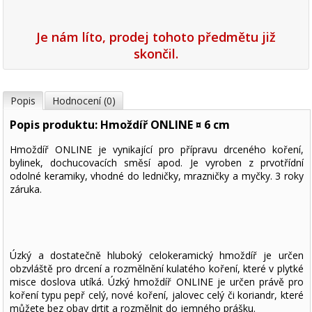
Je nám líto, prodej tohoto předmětu již
skončil.
Popis
Hodnocení (0)
Popis produktu: Hmoždíř ONLINE ¤ 6 cm
Hmoždíř ONLINE je vynikající pro přípravu drceného koření,
bylinek, dochucovacích směsí apod. Je vyroben z prvotřídní
odolné keramiky, vhodné do ledničky, mrazničky a myčky. 3 roky
záruka.
Úzký a dostatečně hluboký celokeramický hmoždíř je určen
obzvláště pro drcení a rozmělnění kulatého koření, které v plytké
misce doslova utíká. Úzký hmoždíř ONLINE je určen právě pro
koření typu pepř celý, nové koření, jalovec celý či koriandr, které
můžete bez obav drtit a rozmělnit do jemného prášku.