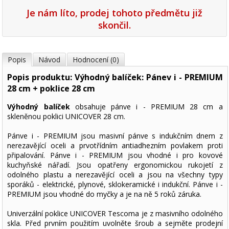
Je nám líto, prodej tohoto předmětu již
skončil.
Popis
Návod
Hodnocení (0)
Popis produktu: Výhodný balíček: Pánev i - PREMIUM
28 cm + poklice 28 cm
Výhodný balíček
obsahuje pánve i - PREMIUM 28 cm a
skleněnou poklici UNICOVER 28 cm.
Pánve i - PREMIUM jsou masivní pánve s indukčním dnem z
nerezavějící oceli a prvotřídním antiadhezním povlakem proti
připalování. Pánve i - PREMIUM jsou vhodné i pro kovové
kuchyňské nářadí. Jsou opatřeny ergonomickou rukojetí z
odolného plastu a nerezavějící oceli a jsou na všechny typy
sporáků - elektrické, plynové, sklokeramické i indukční. Pánve i -
PREMIUM jsou vhodné do myčky a je na ně 5 roků záruka.
Univerzální poklice UNICOVER Tescoma je z masivního odolného
skla. Před prvním použitím uvolněte šroub a sejměte prodejní