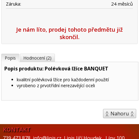
Záruka:
24 měsíců
Je nám líto, prodej tohoto předmětu již
skončil.
Popis
Hodnocení (2)
Popis produktu: Polévková lžíce BANQUET
kvalitní polévková lžíce pro každodenní použití
vyrobeno z prvotřídní nerezavějící oceli
Nahoru
KONTAKT
739 473 878
,
info@lipis.cz
,
Lipis Jiří Houdek
,
Lípy 100
,