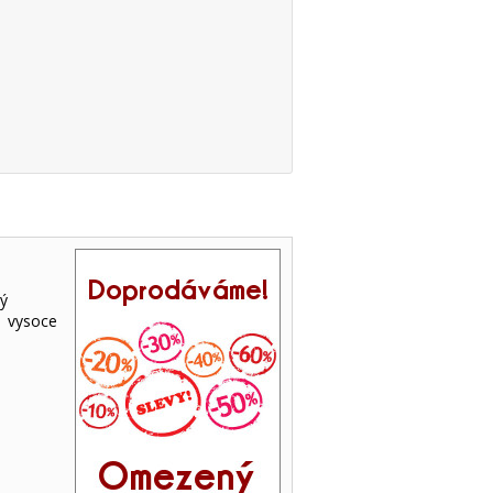
ký
 vysoce