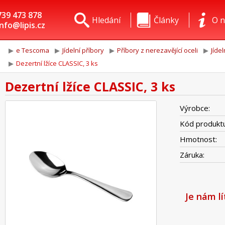
739 473 878
Hledání
Články
O n
info@lipis.cz
e Tescoma
Jídelní příbory
Příbory z nerezavějící oceli
Jíde
Dezertní lžíce CLASSIC, 3 ks
Dezertní lžíce CLASSIC, 3 ks
Výrobce:
Kód produktu
Hmotnost:
Záruka:
Je nám l