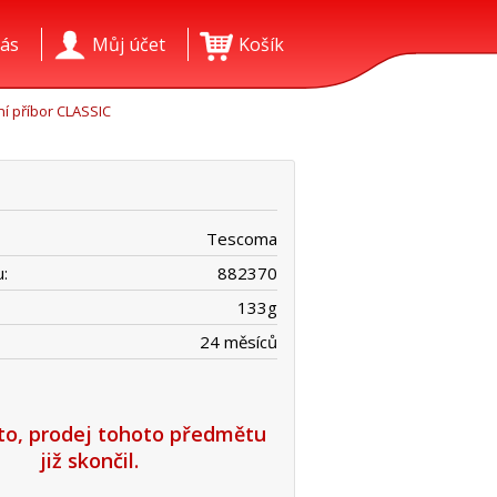
ás
Můj účet
Košík
lní příbor CLASSIC
Tescoma
:
882370
133
g
24 měsíců
íto, prodej tohoto předmětu
již skončil.