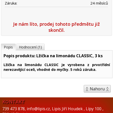
Záruka:
24 měsíců
Je nám líto, prodej tohoto předmětu již
skončil.
Popis
Hodnocení (1)
Popis produktu: Lžička na limonádu CLASSIC, 3 ks
Lžička na limonádu CLASSIC je vyrobena z prvotřídní
nerezavějící oceli, vhodné do myčky. 5 roků záruka.
Nahoru
KONTAKT
739 473 878
,
info@lipis.cz
,
Lipis Jiří Houdek
,
Lípy 100
,