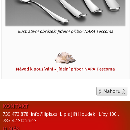
Ilustrativní obrázek: Jídelní příbor NAPA Tescoma
Návod k používání - Jídelní příbor NAPA Tescoma
Nahoru
KONTAKT
739 473 878
,
info@lipis.cz
,
Lipis Jiří Houdek
,
Lípy 100
,
783 42 Slatinice
O NÁS