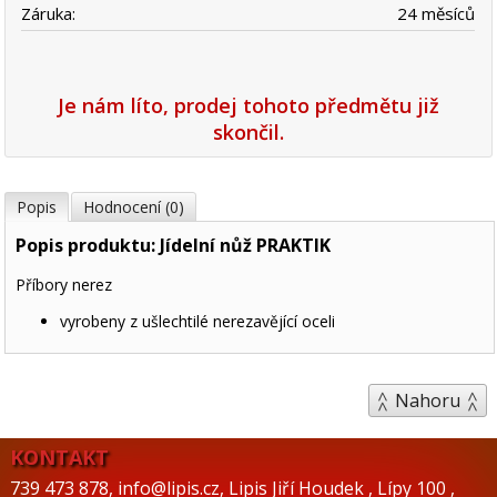
Záruka:
24 měsíců
Je nám líto, prodej tohoto předmětu již
skončil.
Popis
Hodnocení (0)
Popis produktu: Jídelní nůž PRAKTIK
Příbory nerez
vyrobeny z ušlechtilé nerezavějící oceli
Nahoru
KONTAKT
739 473 878
,
info@lipis.cz
,
Lipis Jiří Houdek
,
Lípy 100
,