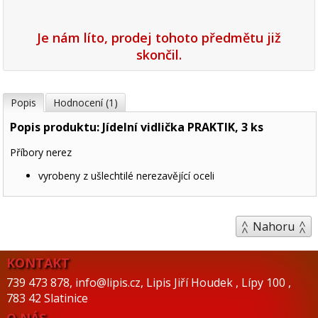
Je nám líto, prodej tohoto předmětu již
skončil.
Popis
Hodnocení (1)
Popis produktu: Jídelní vidlička PRAKTIK, 3 ks
Příbory nerez
vyrobeny z ušlechtilé nerezavějící oceli
Nahoru
KONTAKT
739 473 878
,
info@lipis.cz
,
Lipis Jiří Houdek
,
Lípy 100
,
783 42 Slatinice
O NÁS