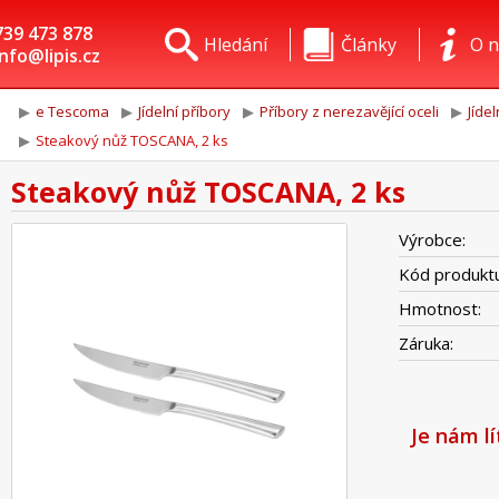
739 473 878
Hledání
Články
O n
info@lipis.cz
e Tescoma
Jídelní příbory
Příbory z nerezavějící oceli
Jíde
Steakový nůž TOSCANA, 2 ks
Steakový nůž TOSCANA, 2 ks
Výrobce:
Kód produktu
Hmotnost:
Záruka:
Je nám l