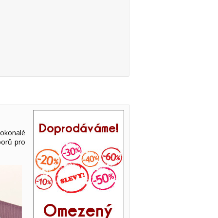
Dokonalé
íborů pro