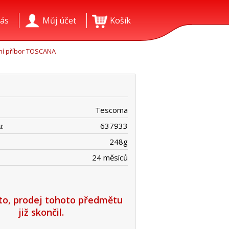
ás
Můj účet
Košík
lní příbor TOSCANA
Tescoma
:
637933
248
g
24 měsíců
íto, prodej tohoto předmětu
již skončil.