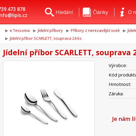
739 473 878
Hledání
Články
O n
info@lipis.cz
e Tescoma
Jídelní příbory
Příbory z nerezavějící oceli
Jíde
Jídelní příbor SCARLETT, souprava 24 ks
Jídelní příbor SCARLETT, souprava 
Výrobce:
Kód produktu
Hmotnost:
Záruka:
Je nám l