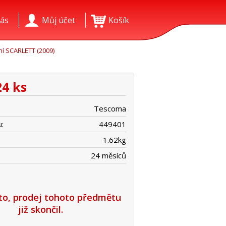
ás
Můj účet
Košík
lní SCARLETT (2009)
24 ks
Tescoma
:
449401
1.62
kg
24 měsíců
íto, prodej tohoto předmětu
již skončil.