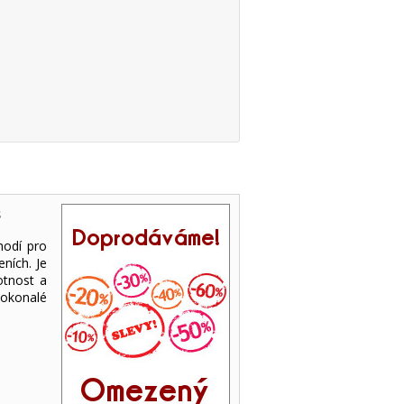
s
 hodí pro
ních. Je
otnost a
okonalé