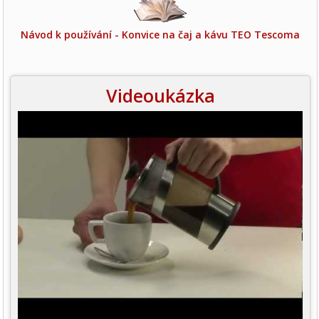
Návod k používání - Konvice na čaj a kávu TEO Tescoma
Videoukázka