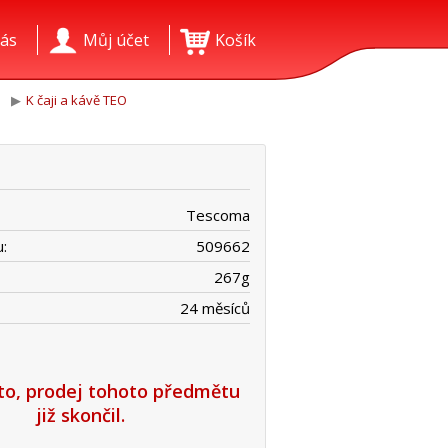
ás
Můj účet
Košík
K čaji a kávě TEO
Tescoma
:
509662
267
g
24 měsíců
íto, prodej tohoto předmětu
již skončil.