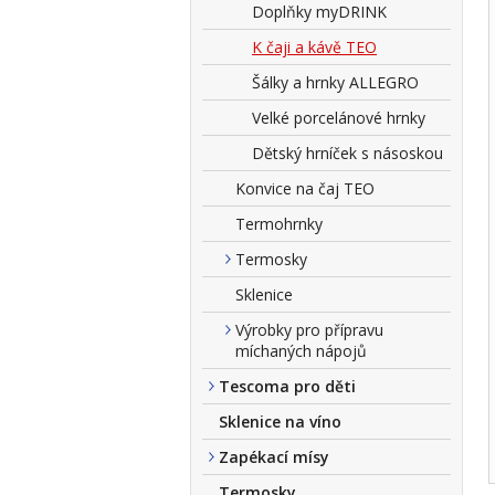
Doplňky myDRINK
K čaji a kávě TEO
Šálky a hrnky ALLEGRO
Velké porcelánové hrnky
Dětský hrníček s násoskou
Konvice na čaj TEO
Termohrnky
Termosky
Sklenice
Výrobky pro přípravu
míchaných nápojů
Tescoma pro děti
Sklenice na víno
Zapékací mísy
Termosky