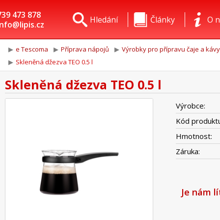
739 473 878
Hledání
Články
O n
info@lipis.cz
e Tescoma
Příprava nápojů
Výrobky pro přípravu čaje a kávy
Skleněná džezva TEO 0.5 l
Skleněná džezva TEO 0.5 l
Výrobce:
Kód produktu
Hmotnost:
Záruka:
Je nám l