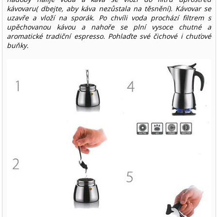
kávovaru( dbejte, aby káva nezůstala na těsnění). Kávovar se
uzavře a vloží na sporák. Po chvíli voda prochází filtrem s
upěchovanou kávou a nahoře se plní vysoce chutné a
aromatické tradiční espresso. Pohlaďte své čichové i chuťové
buňky.