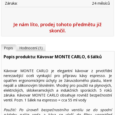
Záruka:
24 měsíců
Je nám líto, prodej tohoto předmětu již
skončil.
Popis
Hodnocení (1)
Popis produktu: Kávovar MONTE CARLO, 6 šálků
Kávovar MONTE CARLO je elegantní kávovar z prvotřídní
nerezavějící oceli vynikající pro přípravu kávy espresso. Je
opatřen ergonomickými úchyty ze žáruvzdorného plastu, které
nepálí a silikonovým těsněním. Vhodný pro použití na plynových,
elektrických, sklokeramických a indukčních sporácích. 5 roků
záruka. Kávovar MONTE CARLO obsahuje rovněž bezpečnostní
ventil. Pozn. 1 šálek na espresso = cca 55 ml vody
Použití: Po úroveň bezpečnostního ventilu se do spodní
nádoby nalije voda a káva se vloží do filtru uprostřed