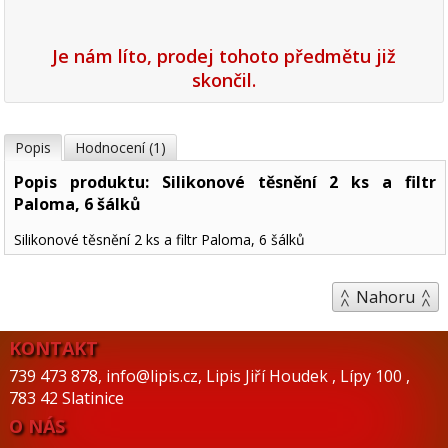
Je nám líto, prodej tohoto předmětu již
skončil.
Popis
Hodnocení (1)
Popis produktu: Silikonové těsnění 2 ks a filtr
Paloma, 6 šálků
Silikonové těsnění 2 ks a filtr Paloma, 6 šálků
Nahoru
KONTAKT
739 473 878
,
info@lipis.cz
,
Lipis Jiří Houdek
,
Lípy 100
,
783 42 Slatinice
O NÁS