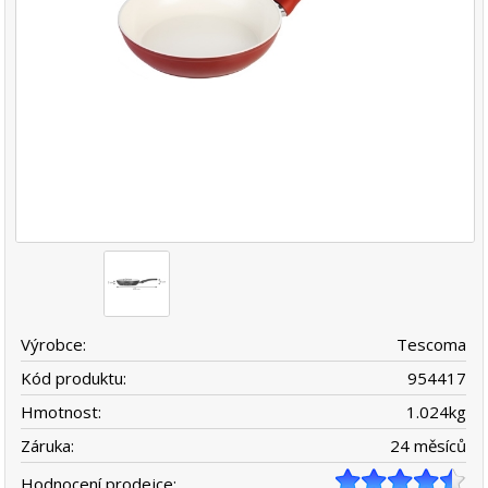
Výrobce:
Tescoma
Kód produktu:
954417
Hmotnost:
1.024
kg
Záruka:
24 měsíců
Hodnocení prodejce: