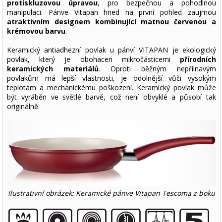
protiskluzovou úpravou
, pro bezpečnou a pohodlnou
manipulaci. Pánve Vitapan hned na první pohled zaujmou
atraktivním designem kombinující matnou červenou a
krémovou barvu
.
Keramický antiadhezní povlak u pánví VITAPAN je ekologický
povlak, který je obohacen mikročásticemi
přírodních
keramických materiálů
. Oproti běžným nepřilnavým
povlakům má lepší vlastnosti, je odolnější vůči vysokým
teplotám a mechanickému poškození. Keramický povlak může
být vyráběn ve světlé barvě, což není obvyklé a působí tak
originálně.
Ilustrativní obrázek: Keramické pánve Vitapan Tescoma z boku