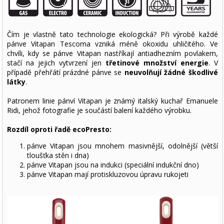
Čím je vlastně tato technologie ekologická? Při výrobě každé
pánve Vitapan Tescoma vzniká méně okoxidu uhličitého. Ve
chvíli, kdy se pánve Vitapan nastříkají antiadhezním povlakem,
stačí na jejich vytvrzení jen
třetinové množství energie
. V
případě přehřátí prázdné pánve se
neuvolňují žádné škodlivé
látky
.
Patronem linie pánví Vitapan je známý italský kuchař Emanuele
Ridi, jehož fotografie je součástí balení každého výrobku.
Rozdíl oproti řadě ecoPresto:
pánve Vitapan jsou mnohem masivnější, odolnější (větší
tloušťka stěn i dna)
pánve Vitapan jsou na indukci (speciální indukční dno)
pánve Vitapan mají protiskluzovou úpravu rukojeti