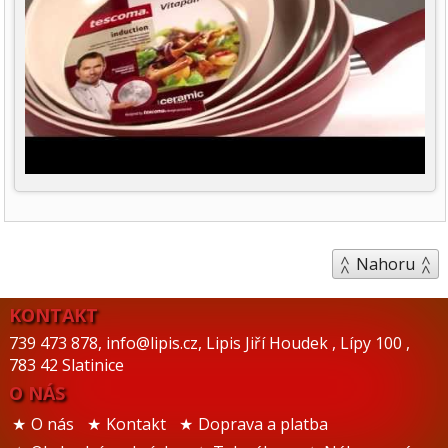
Nahoru
KONTAKT
739 473 878
,
info@lipis.cz
,
Lipis Jiří Houdek
,
Lípy 100
,
783 42 Slatinice
O NÁS
O nás
Kontakt
Doprava a platba