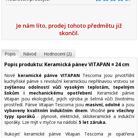
Je nám líto, prodej tohoto předmětu již
skončil.
Popis
Návod
Hodnocení (2)
Popis produktu: Keramická pánev VITAPAN ¤ 24 cm
Nové
keramické pánve VITAPAN
Tescoma jsou prvotřídní
kuchyňské pánve s revoluční keramickou nepřilnavou vrstvou se
zvýšenou odolností vůči vysokým teplotám, tepelným
šokům i mechanickému opotřebení
. Keramické pánve
Vitapan jsou ekologické, jejich výroba je šetrná vůči životnímu
prostředí. Pánve Vitapan Tescoma jsou
masivní, odolné
a jsou
vybaveny kvalitním indukčním dnem
. Vhodné
pro všechny
typy sporáků
- plynové, elektrické, sklokeramické a indukční
sporáky. Lze mýt v myčce na nádobí.
5 let záruka.
Rukojeť keramické pánve Vitapan Tescoma je opatřena