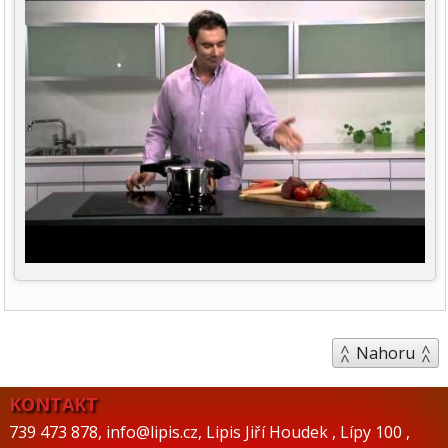
Nahoru
KONTAKT
739 473 878
,
info@lipis.cz
,
Lipis Jiří Houdek
,
Lípy 100
,