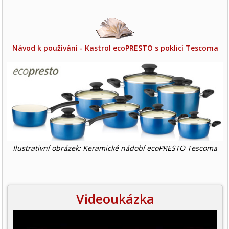
Návod k používání - Kastrol ecoPRESTO s poklicí Tescoma
Ilustrativní obrázek: Keramické nádobí ecoPRESTO Tescoma
Videoukázka