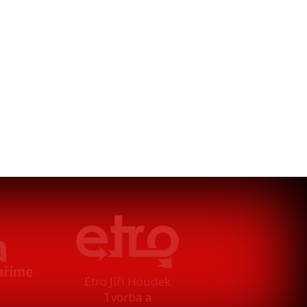
Etro Jiří Houdek
Tvorba a