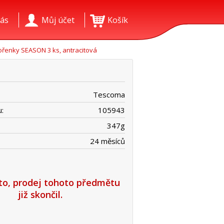
ás
Můj účet
Košík
ořenky SEASON 3 ks, antracitová
Tescoma
:
105943
347
g
24 měsíců
íto, prodej tohoto předmětu
již skončil.