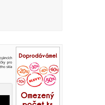
ojáncích
íčky pro
ého skla