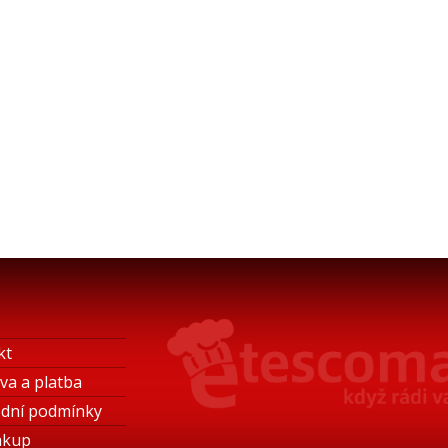
kt
va a platba
dní podmínky
ákup