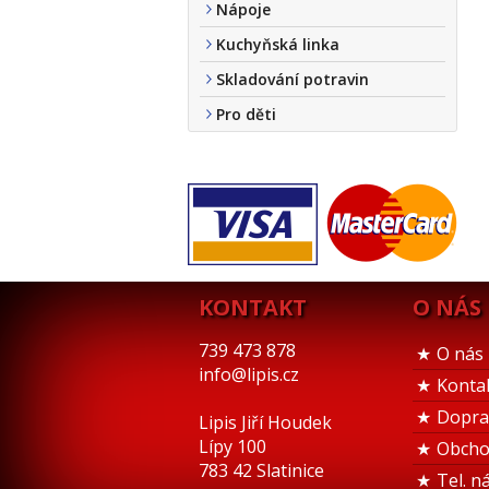
Nápoje
Kuchyňská linka
Skladování potravin
Pro děti
KONTAKT
O NÁS
739 473 878
O nás
info@lipis.cz
Konta
Dopra
Lipis Jiří Houdek
Lípy 100
Obcho
783 42 Slatinice
Tel. n