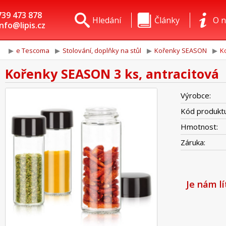
739 473 878
Hledání
Články
O n
info@lipis.cz
e Tescoma
Stolování, doplňky na stůl
Kořenky SEASON
K
Kořenky SEASON 3 ks, antracitová
Výrobce:
Kód produktu
Hmotnost:
Záruka:
Je nám l