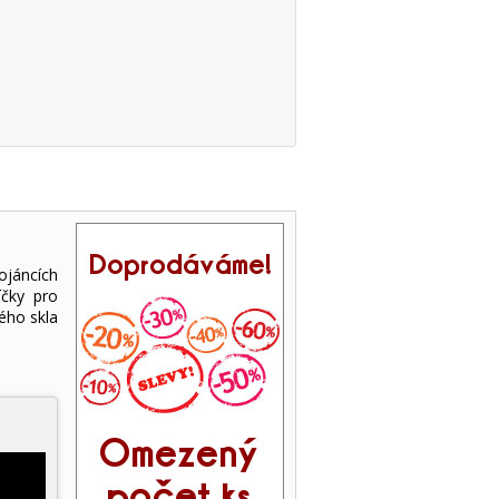
ojáncích
íčky pro
ého skla