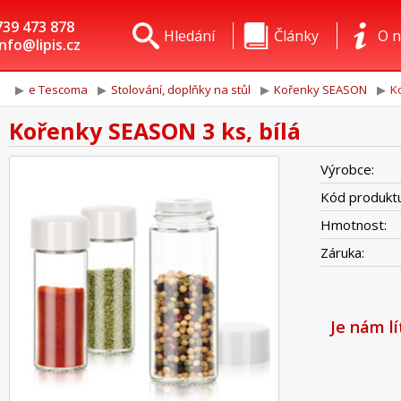
739 473 878
Hledání
Články
O n
info@lipis.cz
e Tescoma
Stolování, doplňky na stůl
Kořenky SEASON
K
Kořenky SEASON 3 ks, bílá
Výrobce:
Kód produktu
Hmotnost:
Záruka:
Je nám l