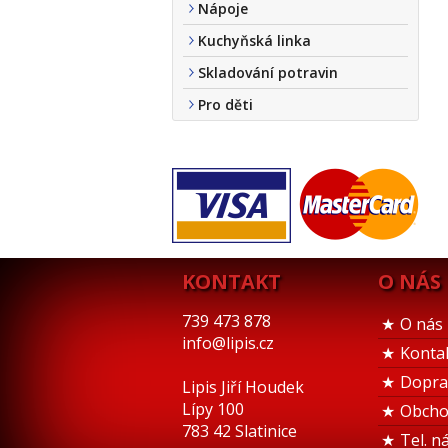
Nápoje
Kuchyňská linka
Skladování potravin
Pro děti
KONTAKT
O NÁS
739 473 878
O nás
info@lipis.cz
Konta
Dopra
Lipis Jiří Houdek
Lípy 100
Obcho
783 42 Slatinice
Tel. n