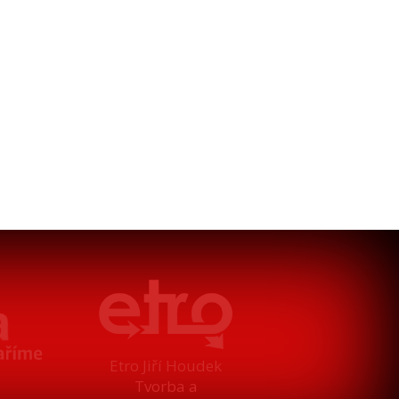
Etro Jiří Houdek
Tvorba a