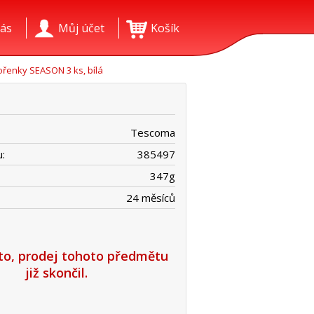
ás
Můj účet
Košík
ořenky SEASON 3 ks, bílá
Tescoma
:
385497
347
g
24 měsíců
íto, prodej tohoto předmětu
již skončil.