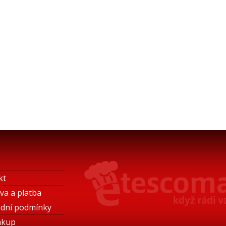
kt
va a platba
dní podmínky
ákup