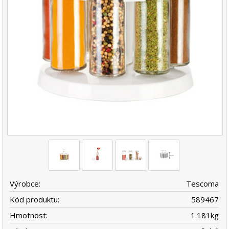
Výrobce:
Tescoma
Kód produktu:
589467
Hmotnost:
1.181
kg