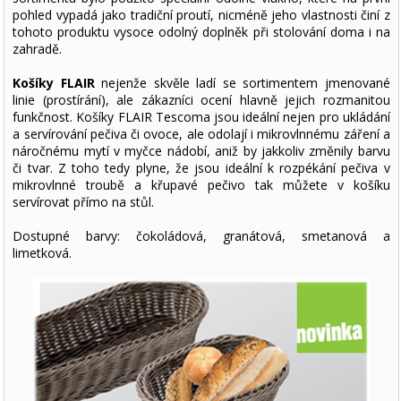
pohled vypadá jako tradiční proutí, nicméně jeho vlastnosti činí z
tohoto produktu vysoce odolný doplněk při stolování doma i na
zahradě.
Košíky FLAIR
nejenže skvěle ladí se sortimentem jmenované
linie (prostírání), ale zákazníci ocení hlavně jejich rozmanitou
funkčnost. Košíky FLAIR Tescoma jsou ideální nejen pro ukládání
a servírování pečiva či ovoce, ale odolají i mikrovlnnému záření a
náročnému mytí v myčce nádobí, aniž by jakkoliv změnily barvu
či tvar. Z toho tedy plyne, že jsou ideální k rozpékání pečiva v
mikrovlnné troubě a křupavé pečivo tak můžete v košíku
servírovat přímo na stůl.
Dostupné barvy: čokoládová, granátová, smetanová a
limetková.