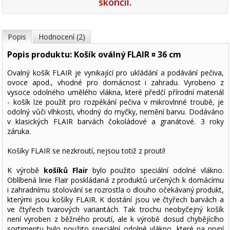
skončil.
Popis
Hodnocení (2)
Popis produktu: Košík oválný FLAIR ¤ 36 cm
Ovalný košík FLAIR je vynikající pro ukládání a podávání pečiva,
ovoce apod., vhodné pro domácnost i zahradu. Vyrobeno z
vysoce odolného umělého vlákna, které předčí přírodní materiál
- košík lze použít pro rozpékání pečiva v mikrovlnné troubě, je
odolný vůči vlhkosti, vhodný do myčky, nemění barvu. Dodáváno
v klasických FLAIR barvách čokoládové a granátové. 3 roky
záruka.
Košíky FLAIR se nezkroutí, nejsou totiž z proutí!
K výrobě
košíků Flair
bylo použito speciální odolné vlákno.
Oblíbená linie Flair poskládaná z produktů určených k domácímu
i zahradnímu stolování se rozrostla o dlouho očekávaný produkt,
kterými jsou košíky FLAIR. K dostání jsou ve čtyřech barvách a
ve čtyřech tvarových variantách. Tak trochu neobyčejný košík
není vyroben z běžného proutí, ale k výrobě dosud chybějícího
sortimentu bylo použito speciální odolné vlákno, které na první