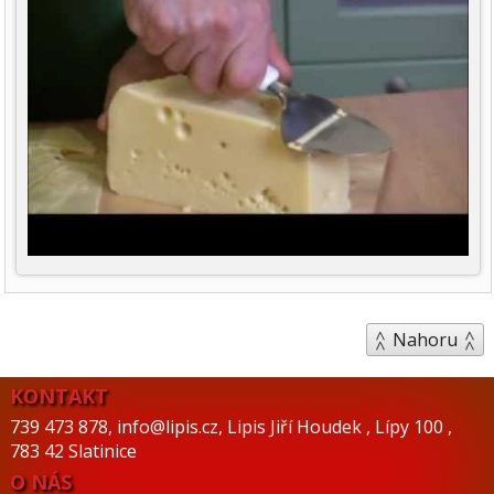
Nahoru
KONTAKT
739 473 878
,
info@lipis.cz
,
Lipis Jiří Houdek
,
Lípy 100
,
783 42 Slatinice
O NÁS